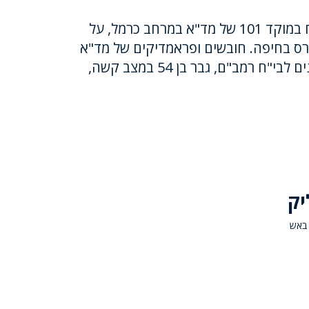
בשעה 09:56 התקבל דיווח במוקד 101 של מד"א במרחב כרמל, על
רס בחיפה. חובשים ופראמדיקים של מד"א
ח רמב"ם, גבר בן 54 במצב קשה,
עלה באש