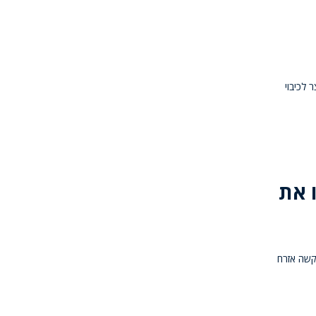
 לכיבוי
ו את
ידו (כביש 65) ממנו נפצע קשה אזרח