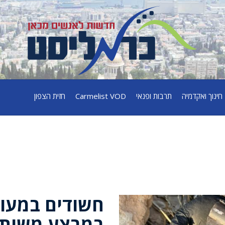
חינוך ואקדמיה
תרבות ופנאי
Carmelist VOD
חזית הצפון
חשודים במעור
במבצע משותף