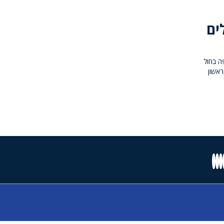
ים
ה בחול
28.9-. הפסטיבל, הראשון