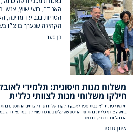
באגודת מכבי חיפה כרמל, 
האגודה, רועי שווץ, אנשי 
הטריות בגביע המדינה, השת
הקהילה שנערך בויצ״ו בש
בן סער
משלוח מנות חיסונית: תלמידי לאובק
חילקו משלוחי מנות לצוותי כללית
תלמידי כיתות י"א בבית ספר לאובק חילקו משלוח מנות לצוותים המחסנים במתח
בחיפה צוותי כללית במתחמי החיסון שפועלים במרכז רפואי לין, במרפאת רש במר
הכרמל ובמרכז הקונגרסים,
איתן גונטר