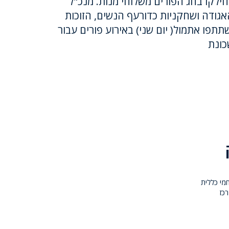
חילקו בחג הפורים משלוחי מנות. מנכ"ל
האגודה ושחקניות כדורעף הנשים, הזוכות
תפו אתמול( יום שני) באירוע פורים עבור
כונת
מי כללית
כז