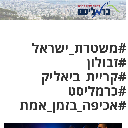
לחץ
לחץ
תפ
כדי
כאן
כדי
לשלוח
דואר
להצט
לוואט
#משטרת_ישראל
#זבולון
#קריית_ביאליק
#כרמליסט
#אכיפה_בזמן_אמת