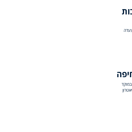
ות
צעדה
יפה
הערב ויעמוד במוקד
אטרון