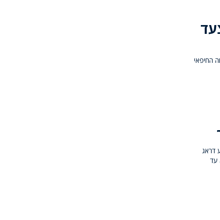
ם במצעד
ה החיפאי
 דראג