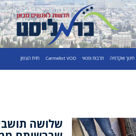
חינוך ואקדמיה
תרבות ופנאי
Carmelist VOD
חזית הצפון
שלושה תושבי 
שברשותם ממיר