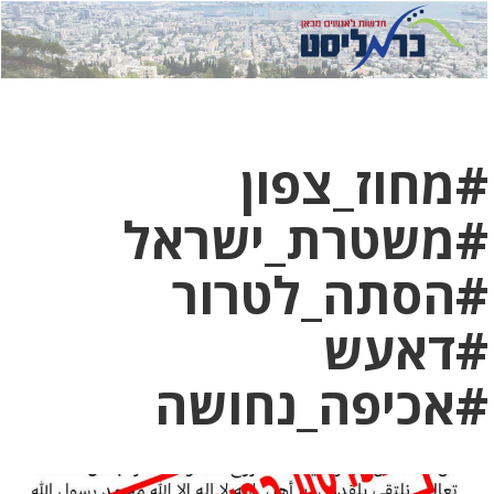
לחץ
לחץ
תפ
כדי
כאן
כדי
לשלוח
דואר
להצט
לוואט
#מחוז_צפון
#משטרת_ישראל
#הסתה_לטרור
#דאעש
#אכיפה_נחושה