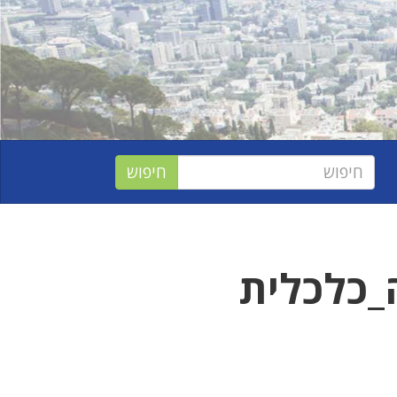
_כלכלית