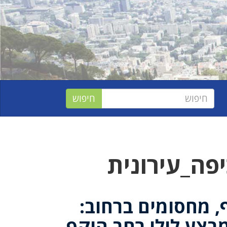
פה_עירונית
, מחסומים ברחוב:
בצע לילי רחב היקף