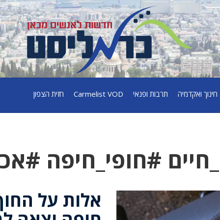
חינוך ואקדמיה
תרבות ופנאי
Carmelist VOD
חזית הצפון
חיים #חופי_חיפה #אכי
אלות על החוף
חיפה יצאה למ