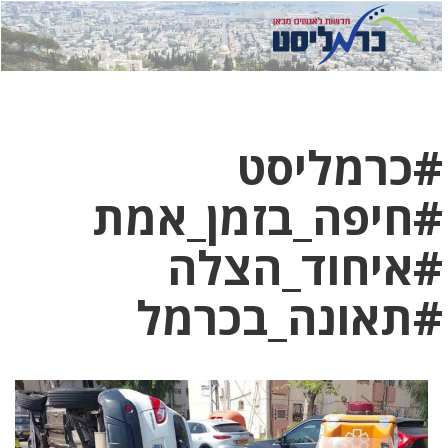
לחץ
לחץ
תפ
כדי
כאן
כדי
לשלוח
דואר
להצט
לוואט
#כרמליסט
#חיפה_בזמן_אמת
#איחוד_הצלה
#תאונה_בכרמל