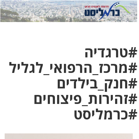
לחץ
לחץ
תפ
כדי
כאן
כדי
לשלוח
דואר
להצט
לוואט
#טרגדיה
#מרכז_הרפואי_לגליל
#חנק_בילדים
#זהירות_פיצוחים
#כרמליסט