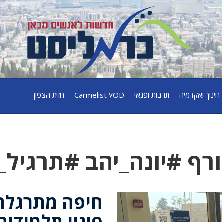
חינוך ואקדמיה
תרבות ופנאי
Carmelist VOD
חזית הצפון
רף #יונה_יהב #תרגיל_
חיפה מתרגלת ח
פינוי תלמידים