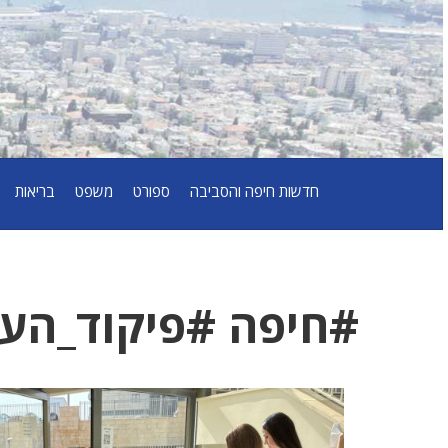
חדשות חיפה והסביבה
ספורט
משפט
בריאות
#חיפה #פיקוד_העו