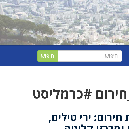
חירום #כרמליסט
ירום: ירי טילים,
 ומרכזי קליטה,