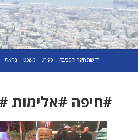
חדשות חיפה והסביבה
ספורט
משפט
בריאות
#חיפה #אלימות #