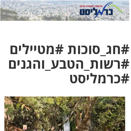
לחץ
לחץ
תפ
כדי
כאן
כדי
לשלוח
דואר
להצט
לוואט
#חג_סוכות #מטיילים
#רשות_הטבע_והגנים
#כרמליסט