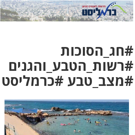
לחץ
לחץ
תפ
כדי
כאן
כדי
לשלוח
דואר
להצט
לוואט
#חג_הסוכות
#רשות_הטבע_והגנים
#מצב_טבע #כרמליסט