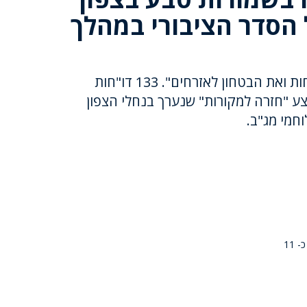
 הסדר הציבורי במהלך
מחזירים את הטבע למשפחות ואת הבטחון לאזרחים". 133 דו"חות
ע "חזרה למקורות" שנערך בנחלי הצפון
וחמי מג"ב.
במסגרת היערכות משטרת ישראל לחג עיד אל עדחא: המשטרה ערכה חיפוש ב כ- 11