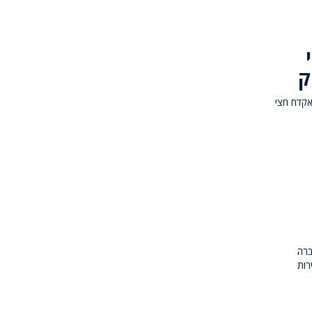
דשי
ק
 אקדח חצי
ברה
רות