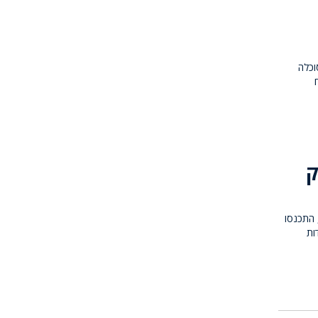
וכלה
ק
 התכנסו
ות