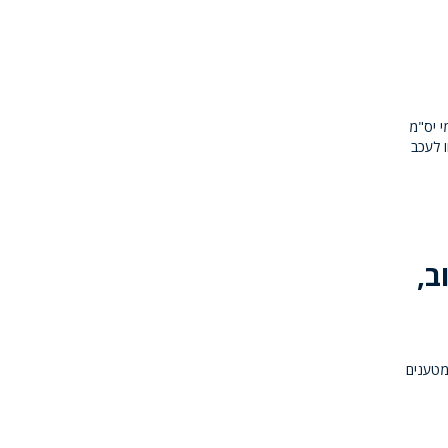
י יס"מ
ו לעכב
ב,
רובים, מטענים