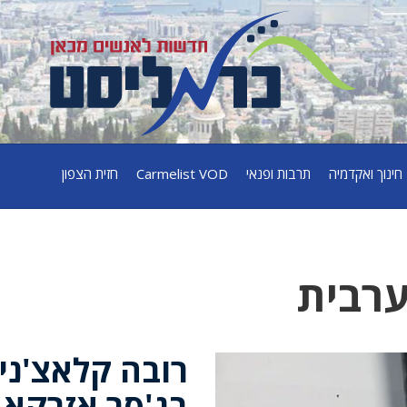
חינוך ואקדמיה
תרבות ופנאי
Carmelist VOD
חזית הצפון
רבית
רובה קלאצ'ני
בג'סר אזרקא