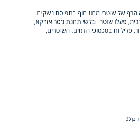
הרף של שוטרי מחוז חוף בתפיסת נשקים
ית, פעלו שוטרי ובלשי תחנת ג'סר אזרקא,
ות פליליות בסכסוכי הדמים. השוטרים,
שירות הביטחון הכללי (שב"כ) והמשטרה הודיעו כי פענחו את רצח פטין קיזל, צעיר בן 33