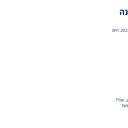
נה
יחידה מרכזית חוף (ימ"ר) פענחה את רצח אחמד מרעי, שאירע ב-31 באוגוסט 2023. היום
ע, שכלל
מות