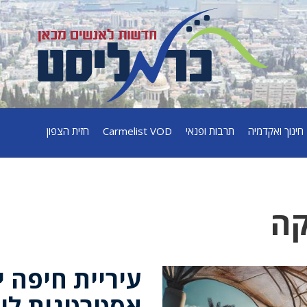
חינוך ואקדמיה
תרבות ופנאי
Carmelist VOD
חזית הצפון
קה
עיריית חיפה י
אסטרטגית ליי