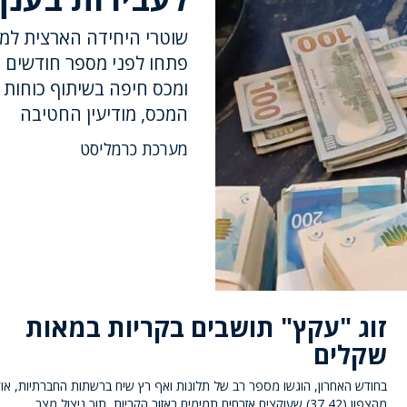
פתחו לפני מספר חודשים 
ומכס חיפה בשיתוף כוחות 
המכס, מודיעין החטיבה
מערכת כרמליסט
זוג "עקץ" תושבים בקריות במאות
שקלים
בחודש האחרון, הוגשו מספר רב של תלונות ואף רץ שיח ברשתות החברתיות, אודו
מהצפון (37,42) שעוקצים אזרחים תמימים באזור הקריות, תוך ניצול מצב