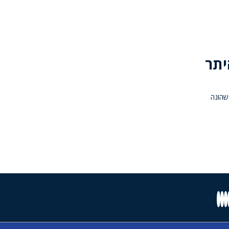
יתר
 נגד תושב חולון בן 35, בחשד שהונה