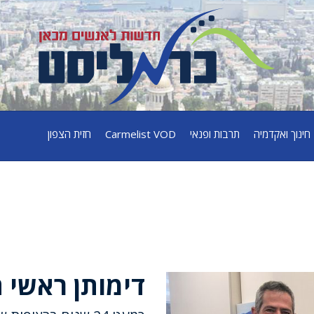
חינוך ואקדמיה
תרבות ופנאי
Carmelist VOD
חזית הצפון
דימותן ראשי‎ חדש ב"כרמל"