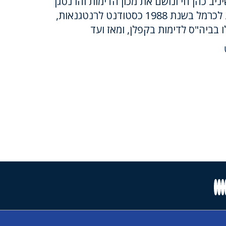
ות שיניב כהן חי ונושם את מכון הדימות והרנטגן
של ביה"ח כרמל. יניב הגיע לכרמל בשנת 1988 כסטודנט לרנטגנאות,
ו בביה"ס לדימות בקפלן, ומאז ועד