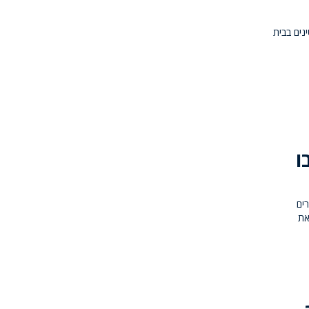
נים בבית
ו
ים
את