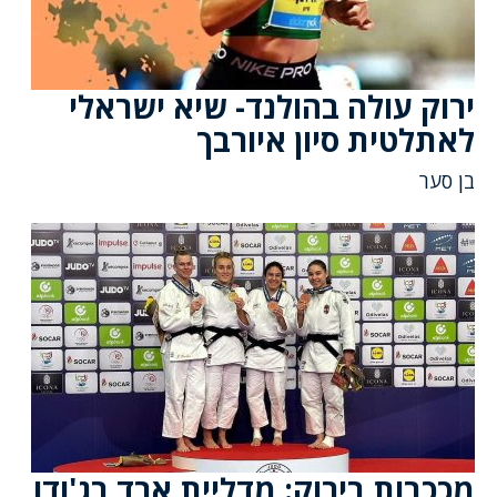
ירוק עולה בהולנד- שיא ישראלי
לאתלטית סיון איורבך
בן סער
מככבות בירוק: מדליית ארד בג'ודו