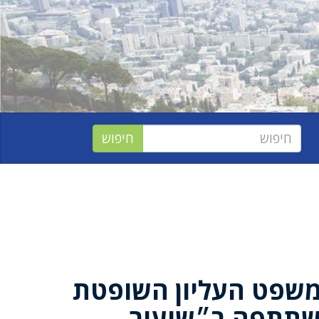
משפט העליון השופטת
שתתפה ב״שיעור