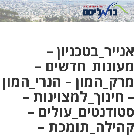
לחץ
לחץ
תפ
כדי
כאן
כדי
לשלוח
דואר
להצט
לוואט
אנייר_בטכניון –
מעונות_חדשים –
מרק_המון – הנרי_המון
– חינוך_למצוינות –
סטודנטים_עולים –
קהילה_תומכת –