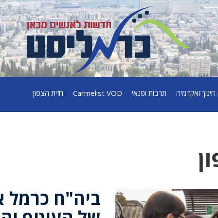
חינוך ואקדמיה
תרבות ופנאי
Carmelist VOD
חזית הצפון
ן
ביה"ח כרמל א
של העוטף והצ