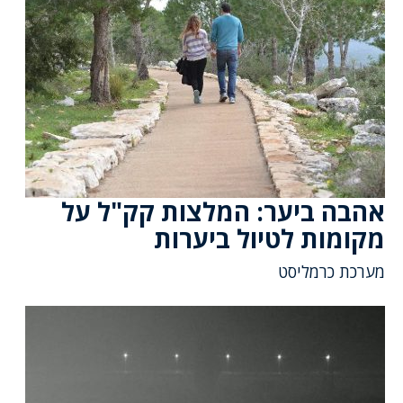
אהבה ביער: המלצות קק"ל על
מקומות לטיול ביערות
מערכת כרמליסט