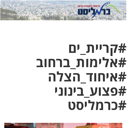
לחץ
לחץ
תפ
כדי
כאן
כדי
לשלוח
דואר
להצט
לוואט
#קריית_ים
#אלימות_ברחוב
#איחוד_הצלה
#פצוע_בינוני
#כרמליסט