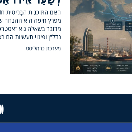
הַאִם הַתּוֹכְנִית הַבְּרִיטִית
מפרץ חיפה היא ההנחה שמ
מדובר בשאלה גיאו־אסטרט
נדל"ן ופינוי תעשיות הם ר
מערכת כרמליסט