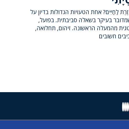
 חוֹזֶרֶת לַחַיִּים? אחת הטעויות הגדולות בדיון על
דובר בעיקר בשאלה סביבתית. בפועל,
גית מהמעלה הראשונה. זיהום, תחלואה,
כיבים חשובים