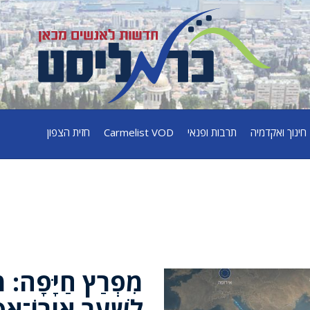
חינוך ואקדמיה
תרבות ופנאי
Carmelist VOD
חזית הצפון
מִפְרַץ חַיָּפָה: מ
לְשַׁעַר אֵירוֹ־אַסְ