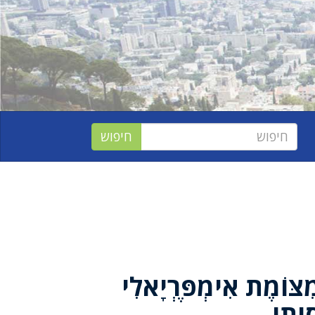
ִצּוֹמֶת אִימְפֶּרְיָאלִי
יָתִי