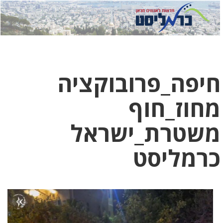
לחץ
לחץ
תפ
כדי
כאן
כדי
לשלוח
דואר
להצט
לוואט
חיפה_פרובוקציה
מחוז_חוף
משטרת_ישראל
כרמליסט