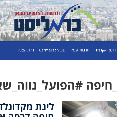
חינוך ואקדמיה
תרבות ופנאי
Carmelist VOD
חזית הצפון
חיפה #הפועל_נווה_שאנ
ליגת מקדונלד'
חיפה דרסה את