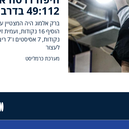
49:112 בדרבי חיפאי חד צדדי
נקודו
לעצור
מערכת כרמליסט