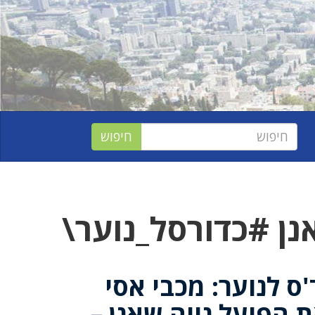
ן #כדורסל_נוער\
ס לנוער: מכבי אסי
 הפועל נווה שאנן –