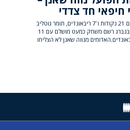
ברק אלמוג היה המצטיין עם 21 נקודות ו־7 ריבאונדים, תומר גוטליב
הוסיף 16 נקודות, ועמית זיבנברג רשם משחק כמעט מושלם עם 11
ת, 7 אסיסטים ו־7 ריבאונדים.האדומים מנווה שאנן לא הצליחו