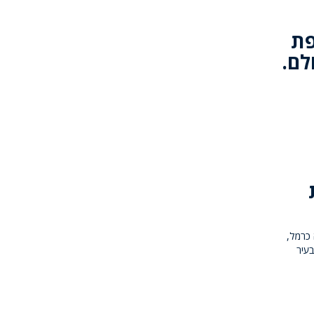
פת
לם.
כרמל,
בעיר