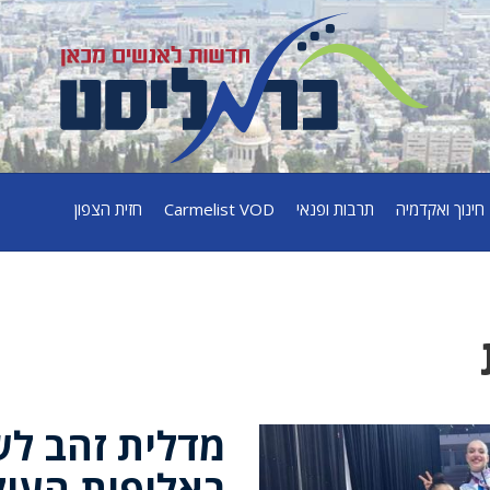
חינוך ואקדמיה
תרבות ופנאי
Carmelist VOD
חזית הצפון
מדלית זהב לש
באליפות העול