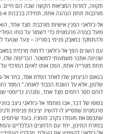
תקווה, למרות המציאות הקשה שבה הם חיים. במ
מורכבות תחת הנהגה אחת, תחילה בג’בהת א-נו
אל-ג’ולאני הפגין אישיות מורכבת: מצד אחד, הו
פועל בצורה פרגמטית כדי לשמור על כוחו הפול
ולהתמקד במאבק פנימי בסוריה – צעד שנועד לח
עם השנים הפך אל-ג’ולאני לדמות מרכזית במאבק
שהיווה אתגר משמעותי למשטר. הכריזמה שלו, י
תחת מטרייה אחת, הפכו אותו לאיום המרכזי על 
בנאום הניצחון שלו לאחר הפלת אסד, בחר אל-ג’
שלטון, אלא על השבת הכבוד לאומה.” המסר הזה 
לוחם חסר רחמים מצד אחד, ומנהיג כריזמטי שמ
בסופו של דבר, אבו מוחמד אל-ג’ולאני ניצב בפנ
פרגמטית שתסייע לו להשיג יציבות פנימית ולגיט
שתבסס את מעמדו בקרב תומכיו. בעוד שיחסים ג
במזרח התיכון, יחד עם הלחצים הכלכליים והפול
אל-ג’ולאני להפתיע את העולם. מהלכיו העתידיים,