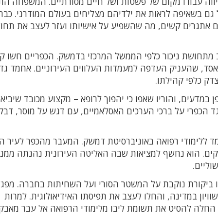
יווה עבורו מקום של פשטות ושל חיים מסורתיים. המשפחה הת
גם בשאיפה לראות את ילדיהם מצליחים בעולם המודרני. כבר 
ם אתגרים קשים, מה שהשפיע על אישיותו ועזר לעצב את תחו
כפרים באידליב מתחושת ניכור כלפי הממשל המרכזי בדמשק. הכפריים חשו ק
-אסד, שהעניק העדפה למעמדות העלווים העירוניים. אחמד גד
דק כלפי קהילתו.
 במדעים, והוריו שאפו כי יהפוך לרופא – מקצוע מכובד שיביא 
 הכפרי על ברכי הערכים האסלאמיים, עם דגש על מוסר, דבק
מד ללימודי רפואה באוניברסיטת דמשק. המעבר מהכפר לעיר ה
הקים. הוא נחשף למציאות שבה האליטה העירונית נהנתה ממנ
וליים.
ביקורת נוקבת על המשטר הסורי ועל השחיתות בחברה. מפג
ויון במדינה, והחלו לעצב את תפיסתו האידיאולוגית. למרות
החלה להסיט את תשומת ליבו מלימודי הרפואה אל עבר מאבק