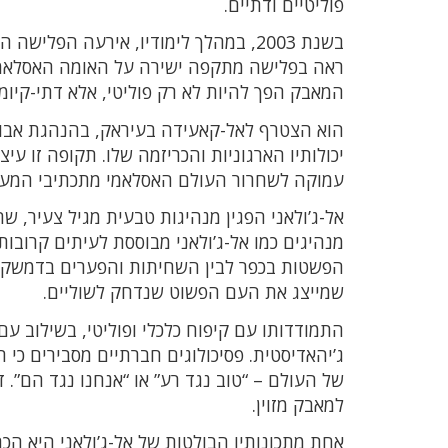
פוליטיים ודתיים.
בשנת 2003, במהלך לימודיו, אירעה הפ
ראה בפלישה מתקפה ישירה על האומה האסלאמית 
המאבק הפך להיות לא רק פוליטי, אלא דתי-קיומי
הוא הצטרף לאל-קאעידה בעיראק, בהנהגת אבו 
יכולותיו הארגוניות והכריזמה שלו. תקופה זו ע
עמוקה לשחרור העולם האסלאמי מתכתיבי המער
אל-ג’ולאני הפגין מנהיגות טבעית מגיל צעיר,
מנהיגים כמו אל-ג’ולאני מבוססת לעיתים קרובות
הפשטות בכפר לבין השחיתות והפערים בדמשק פ
שמייצג את העם הפשוט שנדחק לשוליים.
התמודדותו עם קיפוח כלכלי ופוליטי, בשילוב עם
ג’יהאדיסטית. פסיכולוגים חברתיים מסבירים כי 
של העולם – “טוב נגד רע” או “אנחנו נגד הם”. ד
למאבק מזוין.
אחת מתכונותיו הבולטות של אל-ג’ולאני היא הכ