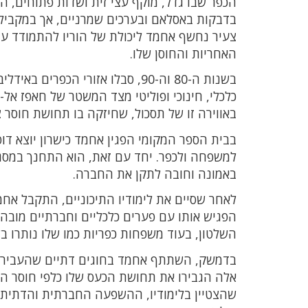
הכפר שבו גדל, מוקף עצי זית ושדות פתוחים, ה
בדבקות באסלאם ובערכים שמרניים, אך במקביל 
צעיר נחשף אחמד ליכולת של הוריו להתמודד ע
האחריות והחוסן שלו.
בשנות ה-80 וה-90, סבלו אזורי ה
כלכלי, חינוכי ופוליטי מצד המשטר של חאפז אל
באווירה זו של תסכול, שחיזקה בו תחושת חוסר צ
בבית הספר המקומי הפגין אחמד כישרון יוצא דופן
למשפחה ולכפר. יחד עם זאת, הוא התחנך במסגד
באמונה וחובה לתקן את החברה.
לאחר שסיים את לימודיו התיכוניים, התקבל אח
הפגיש אותו עם פערים כלכליים וחברתיים מוב
השלטון, בעוד משפחות כפריות כמו שלו נותרו בש
בדמשק, השתתף אחמד בחוגים דתיים שהעבירו 
אלה הגבירו את תחושת הכעס שלו כלפי חוסר השו
שהצטיין בלימודיו, ההשפעה החברתית והדתית 