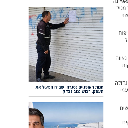
אפיינה
מגיל
שת
יפוח
ל
גאווה
ות
גדולה
חנות האופניים נסגרה: שב”ח הפעיל את
עמי
העסק, רכוש גנוב נבדק
שים
ים