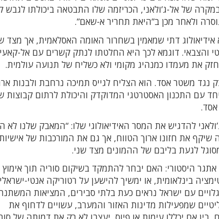
קרה של אל-ג’ולאני, הכריזמה שלו התבטאה ביכולתו לגבש ק
סרה ולאחר מכן ב”היאת תחריר א-שאם”.
א אידיאולוג דתי שמאמין בשחרור האומה האסלאמית, אך מצד שנ
יטי והצבאי. דוגמא לכך היא החלטתו לנתק קשרים עם אל-קאעי
זק את מעמדו כמנהיג מקומי ולא כשליח של תנועה עולמית.
 נגד משטר אסד. הוא הצליח לגייס תמיכה נרחבת ולבנות ארגו
חד עם התכנון האסטרטגי המדוקדק והיכולת לרתום קבוצות ש
אסד.
ולאני להדגיש את המסר האידיאולוגי שלו: “המאבק שלנו לא ה
שיקף את חזונו ארוך הטווח, אך גם את המורכבות של אישיותו
סוגל לגעת בליבם של ההמונים מצד שני.
י אתגר היסטורי: האם יבחר להתמקד בשיקום סוריה תוך אימוץ 
ימציה בינלאומית, או ימשיך להישען על רטוריקה אנטי-ישראלי
לויים עם ישראל נראים כעת בלתי סבירים, המציאות המשתנה
יטיים שמפעילות מדינות האזור והמערב, עשויים לדחוף את
 בין אם יכללו עימות או פיוס, יעצבו לא רק את דמותה של סור