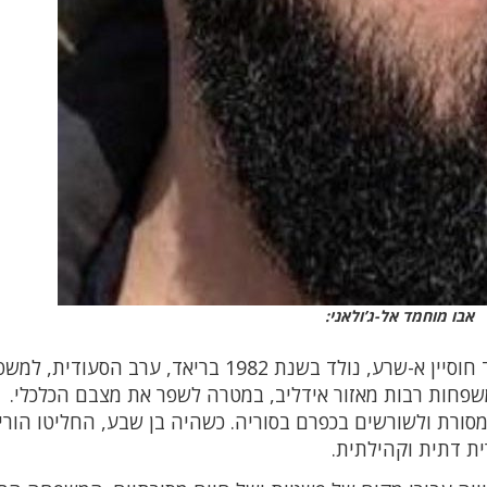
אבו מוחמד אל-ג’ולאני:
אבו מוחמד אל-ג’ולאני, ששמו האמיתי הוא אחמד חוסיין א-שרע, נולד בשנת 1982 בריאד, ערב הסע
 משפחות רבות מאזור אידליב, במטרה לשפר את מצבם הכלכלי.
רת ולשורשים בכפרם בסוריה. כשהיה בן שבע, החליטו הוריו
ית דתית וקהילתית.