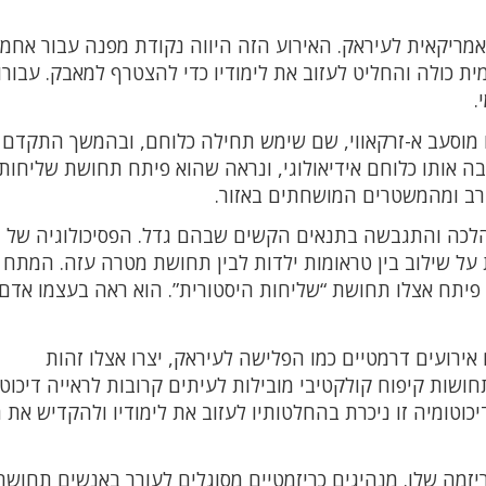
לישה האמריקאית לעיראק. האירוע הזה היווה נקודת מפנה עבור אחמ
כולה והחליט לעזוב את לימודיו כדי להצטרף למאבק. עבורו,
.
מוסעב א-זרקאווי, שם שימש תחילה כלוחם, ובהמשך התקדם 
יצבה אותו כלוחם אידיאולוגי, ונראה שהוא פיתח תחושת שליחות
ב ומהמשטרים המושחתים באזור.
 שהלכה והתגבשה בתנאים הקשים שבהם גדל. הפסיכולוגיה של
 על שילוב בין טראומות ילדות לבין תחושת מטרה עזה. המתח ב
יתח אצלו תחושת “שליחות היסטורית”. הוא ראה בעצמו אדם
 אירועים דרמטיים כמו הפלישה לעיראק, יצרו אצלו זהות
תחושות קיפוח קולקטיבי מובילות לעיתים קרובות לראייה דיכוט
יכוטומיה זו ניכרת בהחלטותיו לעזוב את לימודיו ולהקדיש את ח
ריזמה שלו. מנהיגים כריזמטיים מסוגלים לעורר באנשים תחושת