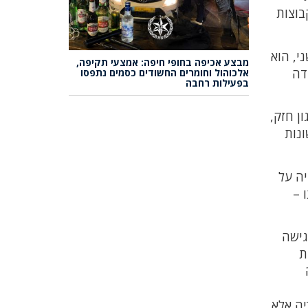
בוצות
י, הוא
מבצע אכיפה בחופי חיפה: אמצעי תקיפה,
דה
אלכוהול וחומרים החשודים כסמים נתפסו
בפעילות רחבה
ן חזק,
ונות
יה על
 –
גישה
ת
יה אלא