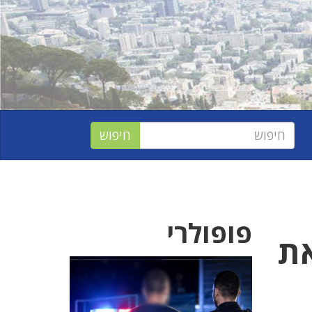
פופולרי
את