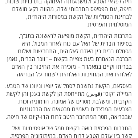
חיה לפלאי הטבע ולמשמעותה העמוקה בתרבויות שונות.
חיפה, עם הפסיפס התרבותי שלה, מהווה רקע מושלם
לבחינת הסמליות של הקשת במסורות היהודית,
המוסלמית והפרסית.
בתרבות היהודית, הקשת מופיעה לראשונה בתנ”ך,
בסיפור הברית של האל עם נוח לאחר המבול. היא
מסמלת ברית בין האדם לאלוהים, התחדשות ושלום.
הברכה הנאמרת בעת צפייה בקשת – “זוכר הברית, נאמן
בבריתו וקיים במאמרו” – מזכירה את החיבור בין האדם
לאלוהיו ואת המחויבות האלוהית לשמור על הבריאה.
באסלאם, הקשת נחשבת לסמל של יופיו וגיוונו של הטבע.
המילה “קוס” (قوس) מתייחסת הן לקשת בענן והן לקשת
הקרבית, ומשלבת מסרים של אמונה, הרמוניה וכוח.
הצבעים המרצדים בשמיים מבטאים את הרבגוניות
שבבריאה, מסר המתחבר היטב לרוח הדו-קיום של חיפה.
התרבות הפרסית רואה בקשת סמל של אופטימיות ושל
קשר בין עולם הטבע לרוח האדם. במיתולוגיה הפרסית,