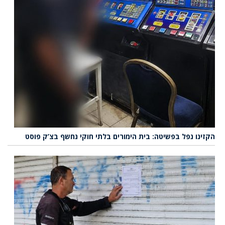
הקזינו נפל בפשיטה: בית הימורים בלתי חוקי נחשף בצ’ק פוסט