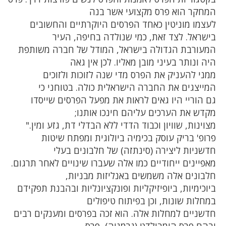
המחקר הוא פרס מקצועי אשר בנה
לעצמו מוניטין כאחד הפרסים היוקרתיים והחשובים
בישראל. לצד זאת, כמי שנולדה בחיפה, העיר
המעורבת הגדולה בישראל, המודל של חברה משותפת
היה ונותר בעיני מובן מאליו. לכן אין גאה
ממני להעניק את הפרס מדי שנה לזוכות ולזוכים
המייצגים את החברה הישראלית כולה. בטוחני כי
גם הוריי היו גאים לראות את מפעל הפרסים שייסדו
מקדש את הערכים עליהם חינכו אותנו;
מצוינות, שוויון וכבוד הדדי ללא הבדלי דת, גזע ומין."
פרופ' בריק עוסק בכימיה ביולוגית ומפתח שיטות
חדשניות ליצירה (סינתזה) של חלבונים בעלי
מאפיינים ייחודיים כמו אלה שעברו שינויים לאחר תרגום.
חלבונים אלה משמשים באנליזות מבניות,
ביוכימיות, ביופיזיקליות ופונקציונליות ובהבנת תפקידם
במחלות שונות, וכן בפיתוח טיפולים
חדשניים למחלות אלה. הוא זכה בפרסים ומענקים רבים
ובהם פרס הומבולדט (גרמניה), פרס