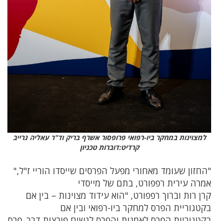
למצוינות במחקר ביו-רפואי פרופסור אשרף בריק וד"ר עאליה גרייב
קרדיט:דוברות טכניון
"החזון שעומד מאחורי מפעל הפרסים שייסדו הוריי ז"ל,"
אמרה עירית רפפורט, בתם של מייסדי
קרן רות וברוך רפפורט, "הוא עידוד מצוינות – בין אם
בקטגוריית הפרס למחקר ביו-רפואי ובין אם
בקטגוריות הפרס לאמנות והפרס לנשים פורצות דרך. פרס