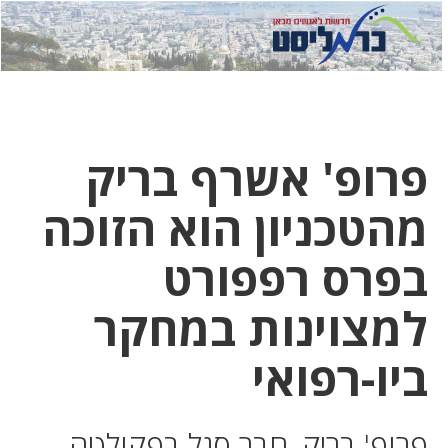
לחץ
לחץ
תפ
כדי
כאן
כדי
לשלוח
דואר
להצט
לוואט
פרופ' אשרף בריק
מהטכניון הוא הזוכה
בפרס רפפורט
למצוינות במחקר
ביו-רפואי
פרופ' בריק, חבר סגל בפקולטה