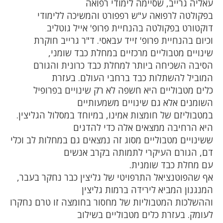
עאליה גרייב, שסיימה לימודי רפואה
בפקולטה לרפואה ע"ש רפפורט והמשיכה ללימודי
דוקטורט בפקולטה בהנחיית פרופ' אייל גוטליב
וכיום בהנחיית פרופ' זייד עבאסי. ד"ר גרייב חוקרת
שינויים מטבוליים מרכזיים במחלת כבד שומני,
הסיבה השכיחה ביותר למחלת כבד כרונית והגורם
המוביל להשתלות כבד ברחבי העולם. בעזרת
כלים מטבוליים היא חשפה לא רק שינויים בפרופיל
השומנים אלא גם שינויים משמעותיים
במטבוליזם של חומצות אמינו, במיוחד במסלול הגליצין.
היא הרחיבה ממצאים אלה כדי להדגים
ששינויים מטבוליים מסוג זה נמצאים גם במחלות לב וכלי
דם, הגורם העיקרי לתמותה בקרב אנשים
עם מחלת כבד שומנית.
אף שהפוטנציאל התרפויטי של גליצין כבר נחקר בעבר,
המנגנון המביא לירידה ברמות גליצין
וההשלכות המטבוליות של מחסור בחומצה זו טרם נחקרו
לעומק. בעזרת כלים מטבוליים בשילוב