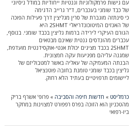
עם גישות פרמקולוגיות וגנטיות ייחודיות במודל ניסיוני
של כבד שומני בעכברים, ד"ר גרייב הדגימה
כי סינתזה מוגברת של סרין מגליצין דרך פעילות הפוכה
של האנזים המיטוכונדריאלי 2SHMT היא
הגורם העיקרי לירידה ברמות גליצין בכבד שומני. בנוסף,
עכברים מהונדסים גנטית שאינם מבטאים
2SHMT בכבד מציגים יכולת אנטי-אוקסידנטית מועדפת,
שמגנה עליהם מפגיעות עקה חמצונית.
הבנתה המעמיקה של עאליה באשר למטבוליזם של
גליצין בכבד שומני טומנת בחובה פוטנציאל
ליישומים תרפויטיים בעתיד הלא רחוק.
כרמליסט
»
חדשות חיפה והסביבה
»
פרופ' אשרף בריק
מהטכניון הוא הזוכה בפרס רפפורט למצוינות במחקר
ביו-רפואי