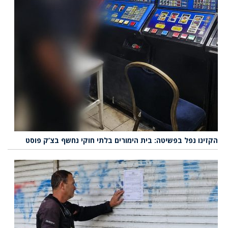
הקזינו נפל בפשיטה: בית הימורים בלתי חוקי נחשף בצ’ק פוסט