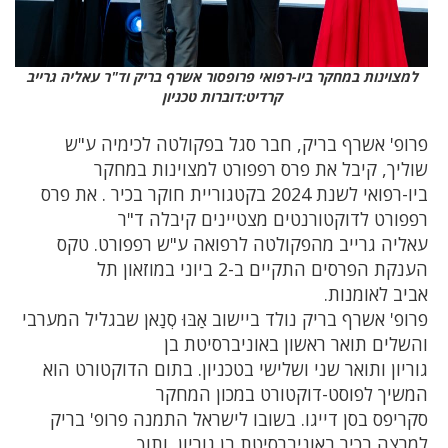
למצוינות במחקר ביו-רפואי פרופסור אשרף בריק וד"ר עאליה גרייב
קרדיט:דוברות טכניון
פרופ' אשרף בריק, חבר סגל בפקולטה לכימיה ע"ש
שוליך, קיבל את פרס רפפורט למצוינות במחקר
ביו-רפואי לשנת 2024 בקטגוריית חוקר בכיר . את פרס
רפפורט לדוקטורנטים מצטיינים קיבלה ד"ר
עאליה גרייב מהפקולטה לרפואה ע"ש רפפורט. טקס
הענקת הפרסים התקיים ב-2 ביוני במוזאון תל
אביב לאומנות.
פרופ' אשרף בריק נולד ביישוב אַבּוּ סְנַאן שבגליל המערבי
והשלים תואר ראשון באוניברסיטת בן
גוריון ותואר שני ושלישי בטכניון. בתום הדוקטורט הוא
המשיך לפוסט-דוקטורט במכון המחקר
סקריפס בסן דייגו. בשובו לישראל התמנה פרופ' בריק
למרצה בכיר באוניברסיטת בן גוריון, ותוך