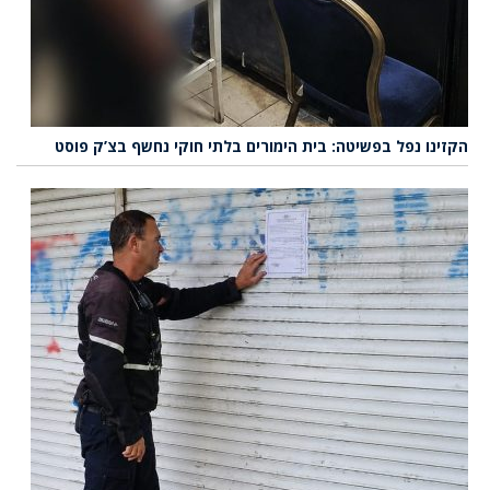
הקזינו נפל בפשיטה: בית הימורים בלתי חוקי נחשף בצ’ק פוסט