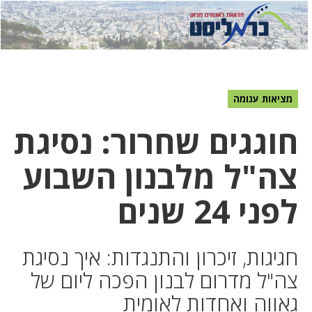
לחץ
לחץ
תפ
כדי
כאן
כדי
לשלוח
דואר
להצט
לוואט
מציאות עגומה
חוגגים שחרור: נסיגת
צה"ל מלבנון השבוע
לפני 24 שנים
חגיגות, זיכרון והתנגדות: איך נסיגת
צה"ל מדרום לבנון הפכה ליום של
גאווה ואחדות לאומית