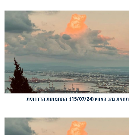
תחזית מזג האוויר(15/07/24): התחממות הדרגתית