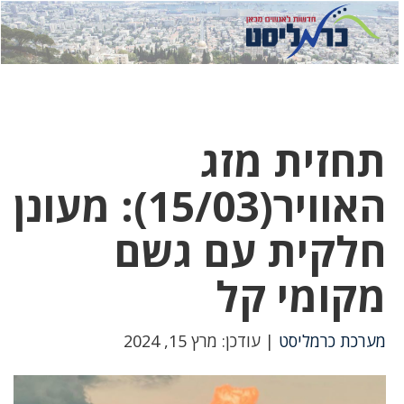
לחץ
לחץ
תפ
כדי
כאן
כדי
לשלוח
דואר
להצט
לוואט
תחזית מזג
האוויר(15/03): מעונן
חלקית עם גשם
מקומי קל
מערכת כרמליסט
| עודכן: מרץ 15, 2024