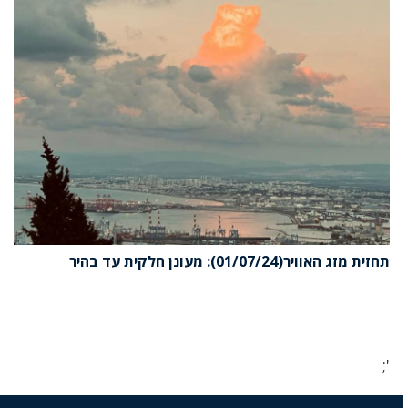
תחזית מזג האוויר(01/07/24): מעונן חלקית עד בהיר
';