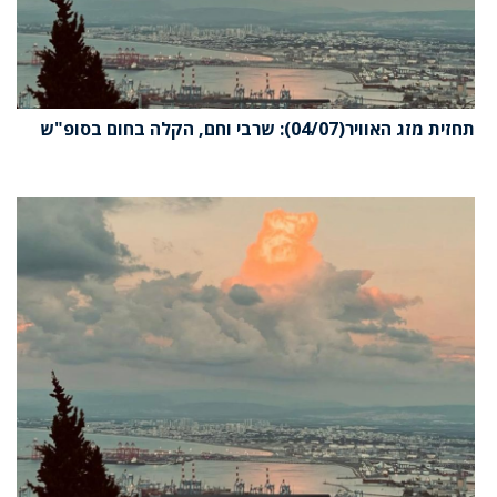
תחזית מזג האוויר(04/07): שרבי וחם, הקלה בחום בסופ"ש