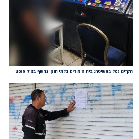
הקזינו נפל בפשיטה: בית הימורים בלתי חוקי נחשף בצ’ק פוסט