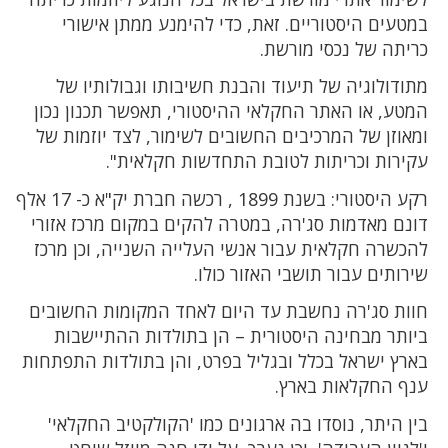
במטעים היסטוריים. זאת, כדי להימנע ממתן אישורי
כריתה של נכסי מורשת.
מתודולוגיה של תיעוד והבנת חשיבותו וגבולותיו של
המטע, או האתר החקלאי ההיסטורי, תאפשר תכנון נכון
ומאוזן של המרכיבים החשובים לשימור, לצד יוזמות של
עקירות וכריתות לטובת התחדשות חקלאית".
רקע היסטורי: בשנת 1899 , רכשה חברת יק"א כ- 17 אלף
דונם מאדמות סג'רה, במטרה להקים במקום מרכז אזורי
להכשרה חקלאית עבור אנשי העלייה השנייה, וכן מרכז
שירותים עבור תושבי האזור כולו.
חוות סג'רה נחשבת עד היום לאחד המקומות החשובים
ביותר מבחינה היסטורית – הן בתולדות ההתיישבות
בארץ ישראל בכלל ובגליל בפרט, והן בתולדות התפתחות
ענף החקלאות בארץ.
בין היתר, נוסדו בה ארגונים כמו 'הקולקטיב החקלאי'