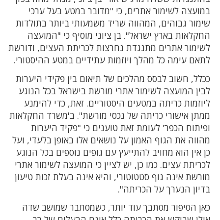
במועצה לשימור אתרים, כי "מדובר במטע בעל ערכי
שימור גבוהים, המהווה שריד משמעותי ביותר בתולדות
החקלאות בארץ ישראל". בן ציוני מוסיף כי "המועצה
לשימור אתרים מתנגדת נחרצות לכריתת העצים, ודורשת
לתאם עימה כל מהלך ויוזמות עתידיים במטע ההיסטורי.
ככלל, חשוב לבסס מהלכים של תיאום בין פקידי היערות
לבין המועצה לשימור אתרי מורשת בישראל בכל הנוגע
ליוזמות כריתה במטעים היסטוריים. זאת, כדי להימנע
ממתן אישורי כריתה של נכסי מורשת". ב'משרד החקלאות
ופיתוח הכפר' לעומת זאת טוענים כי "פקיד היערות
מהווה את הגוף האמון על נושאים אלו באופן בלעדי, ועל
כן אין הוא מחויב להתייעץ עם גופים נוספים בכל הנוגע
לכריתת עצים. כמו כן, יש לציין כי המועצה לשימור אתרי
מורשת אינה גוף סטטוטורי, והיא אינה בעלת זכות טיעון
בדיון הנערך על הכריתה".
כאן הסיפור מסתבך עוד יותר, כשמסתבר שמושב שדה
אילן שביקש את הכריתה כלל אינם הבעלים של רב