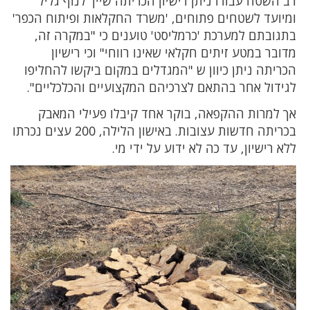
רב השטח עבורו ניתן רישיון הכריתה שייך לנוף גליל
ומיועד לשטחים פתוחים, 'משרד החקלאות ופיתוח הכפר'
בתגובתם למערכת 'כרמליסט' טוענים כי "במקרה זה,
מדובר במטע זיתים חקלאי שאינו רווחי" וכי רישיון
הכריתה ניתן כיוון ש "המגדלים במקום ביקשו להחליפו
לגידול אחר בהתאם לצרכיהם המקצועיים והכלכליים".
אך למרות ההקפאה, בוקר אחד קיבלו פעילי המאבק
בכריתה חדשות עצובות. באישון הלילה, 200 עצים נכרתו
ללא רישיון, עד כה לא ידוע על ידי מי.