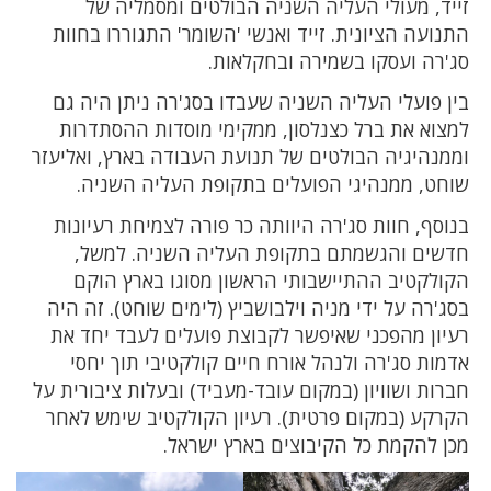
זייד, מעולי העליה השניה הבולטים ומסמליה של
התנועה הציונית. זייד ואנשי 'השומר' התגוררו בחוות
סג'רה ועסקו בשמירה ובחקלאות.
בין פועלי העליה השניה שעבדו בסג'רה ניתן היה גם
למצוא את ברל כצנלסון, ממקימי מוסדות ההסתדרות
וממנהיגיה הבולטים של תנועת העבודה בארץ, ואליעזר
שוחט, ממנהיגי הפועלים בתקופת העליה השניה.
בנוסף, חוות סג'רה היוותה כר פורה לצמיחת רעיונות
חדשים והגשמתם בתקופת העליה השניה. למשל,
הקולקטיב ההתיישבותי הראשון מסוגו בארץ הוקם
בסג'רה על ידי מניה וילבושביץ (לימים שוחט). זה היה
רעיון מהפכני שאיפשר לקבוצת פועלים לעבד יחד את
אדמות סג'רה ולנהל אורח חיים קולקטיבי תוך יחסי
חברות ושוויון (במקום עובד-מעביד) ובעלות ציבורית על
הקרקע (במקום פרטית). רעיון הקולקטיב שימש לאחר
מכן להקמת כל הקיבוצים בארץ ישראל.