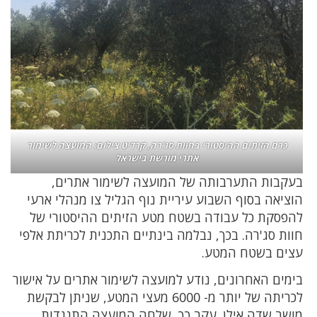
כרם הזיתים ההיסטורי בחוות סג'רה, קרדיט צילום: המועצה לשימור
אתרי מורשת בישראל
בעקבות התערבותה של המועצה לשימור אתרים,
הוציאה בסוף השבוע עיריית נוף הגליל צו מנהלי ארעי
להפסקת כל עבודה בשטח מטע הזיתים ההיסטורי של
חוות סג'רה. בכך, נבלמה בינתיים התכנית לכריתת אלפי
עצים בשטח המטע.
בימים האחרונים, נודע למועצה לשימור אתרים על אישור
לכריתה של יותר מ- 6000 מעצי המטע, שניתן לבקשת
מושב שדה אילן. עקב כך, שלחה המועצה התנגדות