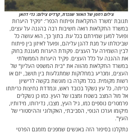
צילום רחפן של האזור שנכרת, קרדיט צילום: גדי דהאן
תגובת 'משרד החקלאות ופיתוח הכפר': "פקיד היערות
במשרד החקלאות רואה חשיבות רבה בהגנה על עצים,
ופועל למען שמירתם בכל עת. בתוך כך, הוא עושה כל
שביכולתו על מנת להגן עליהם, ופועל לאיזון בין פיתוח
לבין השמירה על העצים. פקודת היערות מעגנת בחוק
את ההגנה על כלל העצים. פקיד היערות הממשלתי
במשרד החקלאות מהווה את "בית המשפט העליון" של
העצים, ומכריע במחלוקות שמתגלעות בין תושב, יזם או
רשות מקומית. בכל מקרה בו מוגשת בקשה לרישיון
כריתה, כל עץ נשקל בכובד ראש, ונמדדת נחיצות כריתתו
אל מול המצב בשטח ומצבו של העץ. כמו כן נשקלים
פרמטרים נוספים כמו, גיל העץ, מצבו, נדירותו, מידותיו,
מיקומו וערכו הנופי, הסביבתי, האקולוגי וההיסטורי של
העץ".
נתקלנו בסיפור הזה באנשים שמפנים מזמנם הפרטי