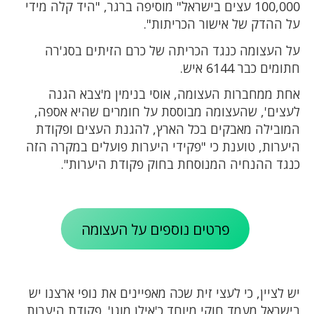
100,000 עצים בישראל" מוסיפה ברגר, "היד קלה מידי
על ההדק של אישור הכריתות".
על העצומה כנגד הכריתה של כרם הזיתים בסג'רה
חתומים כבר 6144 איש.
אחת ממחברות העצומה, אוסי בנימין מ'צבא הגנה
לעצים', שהעצומה מבוססת על חומרים שהיא אספה,
המובילה מאבקים בכל הארץ, להגנת העצים ופקודת
היערות, טוענת כי "פקידי היערות פועלים במקרה הזה
כנגד ההנחיה המנוסחת בחוק פקודת היערות".
פרטים נוספים על העצומה
יש לציין, כי לעצי זית שכה מאפיינים את נופי ארצנו יש
בישראל מעמד חוקי מיוחד כ'אילן מוגן'. פקודת היערות