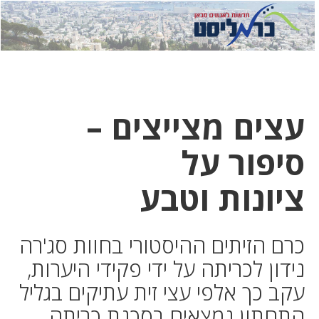
לחץ
לחץ
תפ
כדי
כאן
כדי
לשלוח
דואר
להצט
לוואט
עצים מצייצים –
סיפור על
ציונות וטבע
כרם הזיתים ההיסטורי בחוות סג'רה
נידון לכריתה על ידי פקידי היערות,
עקב כך אלפי עצי זית עתיקים בגליל
התחתון נמצאים בסכנת כריתה