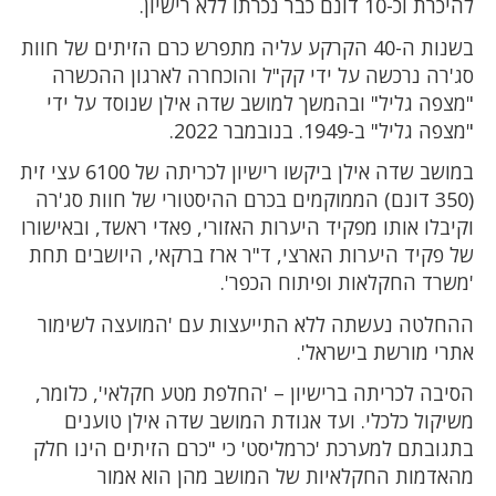
להיכרת וכ-10 דונם כבר נכרתו ללא רישיון.
בשנות ה-40 הקרקע עליה מתפרש כרם הזיתים של חוות
סג'רה נרכשה על ידי קק"ל והוכחרה לארגון ההכשרה
"מצפה גליל" ובהמשך למושב שדה אילן שנוסד על ידי
"מצפה גליל" ב-1949. בנובמבר 2022.
במושב שדה אילן ביקשו רישיון לכריתה של 6100 עצי זית
(350 דונם) הממוקמים בכרם ההיסטורי של חוות סג'רה
וקיבלו אותו מפקיד היערות האזורי, פאדי ראשד, ובאישורו
של פקיד היערות הארצי, ד"ר ארז ברקאי, היושבים תחת
'משרד החקלאות ופיתוח הכפר'.
ההחלטה נעשתה ללא התייעצות עם 'המועצה לשימור
אתרי מורשת בישראל'.
הסיבה לכריתה ברישיון – 'החלפת מטע חקלאי', כלומר,
משיקול כלכלי. ועד אגודת המושב שדה אילן טוענים
בתגובתם למערכת 'כרמליסט' כי "כרם הזיתים הינו חלק
מהאדמות החקלאיות של המושב מהן הוא אמור