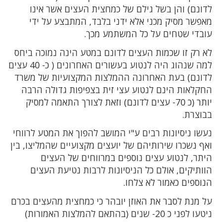
לדונם) והן בשל גילם של כמחצית העצים אשר אינו
מאפשר מסיק מכני אלא ידני בלבד, המתבצע על ידי
עובדי שטחים על כל המשתמע מכך.
לא רק זו שכמות העצים לדונם במטע הינה נמוכה ביחס
למה שנהוג היה לנטוע בעשורים האחרונים ( כ- 40 עצים
לדונם) בעת האחרונה ההמלצות המקצועיות של משרד
החקלאות הינם לנטוע עצי זית בצפיפות גדולה הרבה
יותר (כ 70- עצים לדונם) וזאת לצורך התאמה למסיק
בבוצרת.
נעשו ניסיונות רבים ע"י המושב להפוך את המטע לרווחי
ואף נשכרו שירותיהם של יועצים מקצועיים שהמליצו, בין
היתר, לנטוע עצים נוספים במרווחים של העצים
הוותיקים, אולם כל הניסיונות לרבות נטיעת העצים
הנוספים כאמור לא צלחו.
על מנת לסבר את האוזן יובהר כי כמחצית מהעצים בכרם
ניטעו לפני כ 20- שנים (בהתאם להמלצות האמורות)