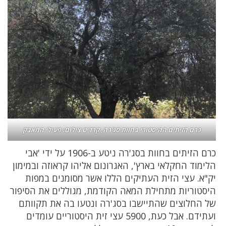
כרם הזיתים ההיסטורי בחוות סג'רה, קרדיט צילום: פעילי המאבק
כרם הזיתים בחוות בסג'רה ניטע ב-1906 על ידי 'אבי
הלימוד החקלאי בארץ', האגרונום אליהו קראוזה ובמימון
יק"א. עצי הזית העתיקים הללו אשר מסומנים במפות
היסטוריות מתחילת המאה הקודמת, מגוללים את הסיפור
של החלוצים שהתיישבו בסג'רה ונטעו בה את תקוותם
ועתידם. אבל כעת, 5900 עצי זית היסטוריים עומדים