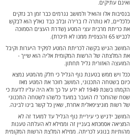
ואינם עתיקים.
בנסיבות אלו והואיל ולמושב נגרמים כבר זמן רב נזקים
כלכליים, לא נותרה לו ברירה ובלב כבד נאלץ הוא לבקש
את כריתת מרבית עצי המטע (שדרת העצים הסמוכה
לכביש 65 והנצפית ממנו לא תיכרת).
המושב הגיש בקשה לכריתת המטע לפקיד היערות וקיבל
את המלצתה של הרשות המקומית אליה הוא שייך -
המועצה האזורית גליל תחתון.
ככל ויש ממש בטענת נוף הגליל כי חלק מהמטע נמצא
כיום בשטחה התכנוני, המושב חוכר את המטע מאז
הקמתו בשנת 1949 לא ידע על כך ולא היה עליו לדעת כי
שטח שהוחכר לו הועבר במועד כלשהו לשטחה התכנוני
של רשות מוניציפאלית אחרת, שאין כל קשר בינו לבינה.
המושב ידגיש כי עיריית נוף הגליל עד למועד זה לא
המציאה אסמכתא בעניין זה וממילא לא העלתה טענות
מהותיות בנוגע לכריתה. ממילא המלצת הרשות המקומית