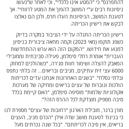
להתפרנס" כי "המטע אינו כלכלי", וכי לאחר ש"נעשו
ניסיונות רבים ע"י המושב להפוך את המטע לרווחי". אך
לטענת המושב, הניסיונות העלו חרס, ולכן הם נאלצו
לבקש את רישיון הכריתה.
רישיון הכריתה התגלה על ידי הציבור במקרה בדיוק
כשפג תוקפו (מאי 2023) וקמה מחאה ציבורית בניסיון
למנוע את חידושו. "המקום הזה הוא ערש ההתחדשות
העברית" אומרת רחלי סימלמן, פעילה סביבתית וממובילי
המאבק להצלה ושימור חוות סג'רה, "כשהולכים למחוק
6000 עצי זית עתיקים, מניבים ובריאים… זה בלתי נתפס
ובלתי נסלח". "בשנים האחרונות אנחנו עדים לכריתות
הולכות וגוברות של עצים בריאים ומחיקה של מערכות
אקולוגיות שלמות" מוסיפה סימלמן, "האם קיימת בכלל
סיבה מספיק מוצדקת לכל ההרס הזה?".
מורן ברגר, מובילת הארגון "רחובות של עצים" מספרת לנו
כי בניגוד לטענת מושב שדה אילן "הכרם מניב, העצים
בריאים, אין סיבה לכריתתם". "בכל שנה נכרתים מעל