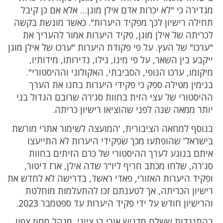
מגדירה כי "לא יכרות אדם אילן מוגן… אלא אם כן קיבל
תחילה רישיון לכך מפקיד היערות". כאשר מוגשת בקשה
לכריתה של אילן מוגן, פקיד היערות אמור להעריך את
"ערכו" של העץ. על פי פקודת היערות "ערכו של אילן מוגן
ייקבע בין השאר, על פי מינו, גילו, נדירותו, מידותיו,
מיקומו, ערכו הנופי, הסביבתי, האקולוגי וההיסטורי".
בנימין מטילה ספק כי פקידי היערות בחנו את הערך
ההיסטורי של עצי הזית בחוות סג'רה שרובם הגדול בני
יותר ממאה שנה לפני שהוציאו רישיון כריתה.
בנוסף למחאה הציבורית, 'המועצה לשימור אתרי מורשת
בישראל' שהופתעו מכך שפקידי היערות לא התייעצו
איתם בנוגע לערך ההיסטורי של כרם הזיתים בחוות
סג'רה, שלחו מכתב חריף ליו"ר שדה אילן, ארז דיטור,
ופקיד היערות האזורי, פאדי ראשד, בדרישה לא לחדש את
רישיון הכריתה, אך לטענתם זכו להתעלמות מוחלטת
והרישיון חודש על ידי פקיד היערות עד ספטמבר 2023.
בהתנגדות ששלח מדגיש אורי בן ציוני, מנהל מחוז צפון