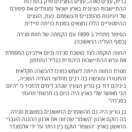
בדיוק עצים כאלה, עצים המציגים פרק בתולדות
ההתיישבות הציונית בארץ ישראל ומגוללים את סיפורם
של רעיונות מהפכניים והגשמתם. כעת, העצים
ההיסטוריים הללו נמצאים בסכנת כריתה מיידית.
הסיפור מתחיל ב-1899 עם הקמתה של חוות סג'רה
(בסוף העליה הראשונה).
החווה הוקמה לצד מושבת סג'רה (כיום אילניה) המסמלת
את ערש ההתיישבות היהודית בגליל התחתון.
מטרת החווה הייתה לשמש כמרכז להכשרה חקלאית
והתגוררו והוכשרו בה רבים מחלוצי העליה השניה,
ביניהם דוד בן גוריון הצעיר שנהג לימים להזכיר כי "היום
הכי מאושר שלי בארץ היה היום בו חרשתי וזרעתי
בסג'רה".
בן גוריון היה גם מהשומרים הראשונים במושבת סג'רה,
בה הוקם ארגון 'השומר' שהיווה את ארגון ההגנה העברי
הראשון בארץ. 'השומר' הוקם בין היתר על ידי אלכסנדר