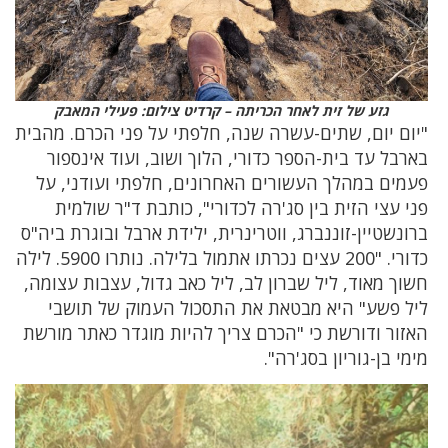
גזע של זית לאחר הכריתה – קרדיט צילום: פעילי המאבק
"יום יום, שתים-עשרה שנה, חלפתי על פני הכרם. מהבית
בארבל עד בית-הספר כדורי, הלוך ושוב, ועוד אינספור
פעמים במהלך העשורים האחרונים, חלפתי ועודני, על
פני עצי הזית בין סג'רה לכדורי", כותבת ד"ר שולמית
ברונשטיין-זוננברג, ווטרינרית, ילידת ארבל ובוגרת ביה"ס
כדורי. "200 עצים נכרתו אתמול בלילה. נותרו 5900. לילה
חשוך מאוד, ליל שברון לב, ליל כאב גדול, עצבות עצומה,
ליל פשע" היא מבטאת את התסכול העמוק של תושבי
האזור ודורשת כי "הכרם צריך להיות מוגדר כאתר מורשת
מימי בן-גוריון בסג'רה".