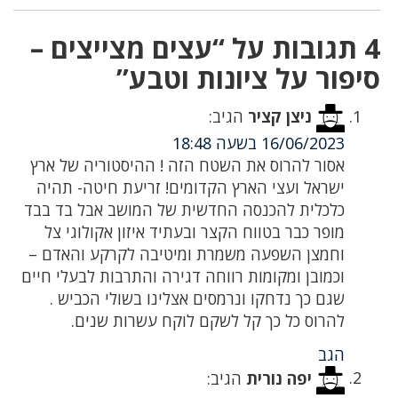
4 תגובות על “עצים מצייצים –
סיפור על ציונות וטבע”
ניצן קציר
הגיב:
16/06/2023 בשעה 18:48
אסור להרוס את השטח הזה ! ההיסטוריה של ארץ
ישראל ועצי הארץ הקדומים! זריעת חיטה- תהיה
כלכלית להכנסה החדשית של המושב אבל בד בבד
מופר כבר בטווח הקצר ובעתיד איזון אקולוגי צל
וחמצן השפעה משמרת ומיטיבה לקרקע והאדם –
וכמובן ומקומות רווחה דגירה והתרבות לבעלי חיים
שגם כך נדחקו ונרמסים אצלינו בשולי הכביש .
להרוס כל כך קל לשקם לוקח עשרות שנים.
הגב
יפה נורית
הגיב: