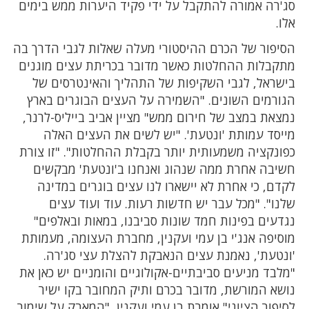
סג'רה אמורה להתקבל על ידי פקיד היערות ממש בימים
אלו.
הסיפור של הכרם ההיסטורי מעלה שאלות לגבי הדרך בה
מתקבלות ההחלטות כאשר מדובר בכריתת עצים מוגנים
בישראל, לגבי השקיפות של התהליך והאינטרסים של
הגורמים השונים. "השמירה על העצים הבוגרים בארץ
נמצאת במצב של חירום ממש" מציין אביב בייליס-לרנר,
מייסד עמותת 'ונטעת'. "יש לשים את העצים האלה
כפונקציה משמעותית יותר בקבלת ההחלטות". "זו צורת
חשיבה אחרת ממה שנהוג ואנחנו ב'ונטעת' מבקשים
לקדם, כי אחרת לא יישארו לנו עצים בוגרים במדינה
שלנו". "מכל עבר יש חדשות רעות. עוד ועוד עצים
נגדעים בפינות חמד שונות סביבנו, במאות ובאלפים"
מוסיפה אנג'י בן עמי ועקנין, מחברת העצומה, מעמותת
'ונטעת', נאמנת עצים הנאבקת להצלת עצי סג'רה.
"מלבד מניעים סביבתיים-אקולוגיים והומניים יש כאן את
נושא המורשת, מדובר בכרם ותיק המחובר בקו ישיר
לסיפור הציוני" אומרת בן עמי ועקנין, "המאבק על שימור