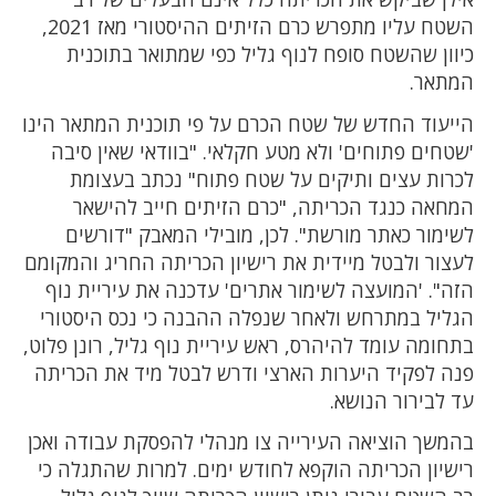
השטח עליו מתפרש כרם הזיתים ההיסטורי מאז 2021,
כיוון שהשטח סופח לנוף גליל כפי שמתואר בתוכנית
המתאר.
הייעוד החדש של שטח הכרם על פי תוכנית המתאר הינו
'שטחים פתוחים' ולא מטע חקלאי. "בוודאי שאין סיבה
לכרות עצים ותיקים על שטח פתוח" נכתב בעצומת
המחאה כנגד הכריתה, "כרם הזיתים חייב להישאר
לשימור כאתר מורשת". לכן, מובילי המאבק "דורשים
לעצור ולבטל מיידית את רישיון הכריתה החריג והמקומם
הזה". 'המועצה לשימור אתרים' עדכנה את עיריית נוף
הגליל במתרחש ולאחר שנפלה ההבנה כי נכס היסטורי
בתחומה עומד להיהרס, ראש עיריית נוף גליל, רונן פלוט,
פנה לפקיד היערות הארצי ודרש לבטל מיד את הכריתה
עד לבירור הנושא.
בהמשך הוציאה העירייה צו מנהלי להפסקת עבודה ואכן
רישיון הכריתה הוקפא לחודש ימים. למרות שהתגלה כי