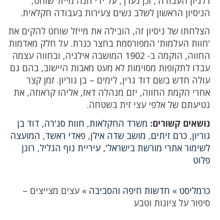
ו'לגיון העבודה', וכן נערך, על ידי חנה מייזל שוחט,
הניסיון הראשון לשלב נשים צעירות בעבודה חקלאית.
הצלחתו של ניסיון זה, הובילה את מייזל שוחט להקים את
'חוות העלמות' המפורסמת בחצר כנרת. על חלק מאדמות
החווה, הוקמה ב- 1902 המושבה אילניה, ובחווה עצמה
עבדו לתקופות מסוימות לא מעט מאבות היישוב, בהם גם
עולה חדש בשם דוד גרין, לימים – בן גוריון. זמן קצר
אחרי הקמת החווה, יזם מנהלה דאז, אליהו קראוזה, את
נטיעתם של אלפי עצי זית בשטחה.
נושאים קשורים:
משרד החקלאות
,
חוות סג'רה
,
דוד בן
גוריון
,
כרם זיתים
,
מושב שדה אילן
,
פאדי ראשד
,
המועצה
לשימור אתרי מורשת בישראל'
,
עיריית נוף הגליל
,
רונן
פלוט
כרמליסט
»
חדשות חיפה והסביבה
»
עצים מצייצים –
סיפור על ציונות וטבע