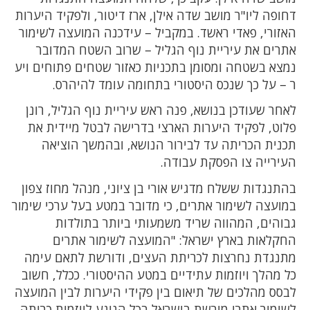
דחופה ליו"ר מושב שדה אילן, ארז דיטור, ולפקיד היערות
האזורי, פאדי ראשד. במקביל – עידכנה המועצה לשימור
אתרים את עיריית נוף הגליל – שרוב השטח המדובר
נמצא בשטחה ומסומן בתכניות כאזור שטחים פתוחים ויע
ר – על כך שנכס היסטורי בתחומה עומד להיהרס.
לאחר שעודכן בנושא, פנה ראש עיריית נוף הגליל, רונן
פלוט, לפקיד היערות הארצי בדרישה לבטל מיידית את
תכנית הכריתה עד לבירור הנושא, ובהמשך הוציאה
העירייה צו הפסקת עבודה.
בהתנגדות ששלח מדגיש אורי בן ציוני, מנהל מחוז צפון
במועצה לשימור אתרים, כי מדובר במטע בעל ערכי שימור
גבוהים, המהווה שריד משמעותי ביותר בתולדות
החקלאות בארץ ישראל: "המועצה לשימור אתרים
מתנגדת נחרצות לכריתת העצים, ודורשת לתאם עימה
כל מהלך ויוזמות עתידיים במטע ההיסטורי. ככלל, חשוב
לבסס מהלכים של תיאום בין פקידי היערות לבין המועצה
לשימור אתרי מורשת בישראל בכל הנוגע ליוזמות כריתה