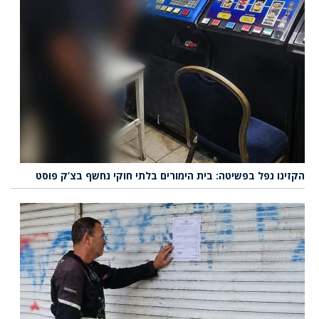
הקזינו נפל בפשיטה: בית הימורים בלתי חוקי נחשף בצ’ק פוסט