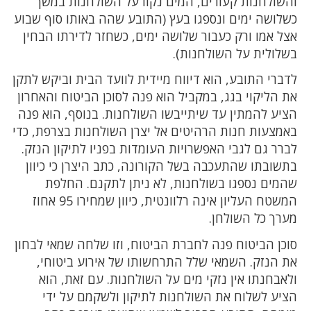
והשולחנות קעורים, המים נקוו על השולחנות במשך
כשלושה ימים ונספגו בעץ (התובע שהה באותו סוף שבוע
אצל אמו ורק כעבור שלושה ימים, כשחזר לדירתו הבחין
בשלולית על השולחנות).
לדברי התובע, הוא דיווח מיידית לוועד הבית וביקש לתקן
את הליקוי בגג, במקביל הוא פנה לסוכן הביטוח והאחרון
הציע להמתין עד שיתייבשו השולחנות. בנוסף, הוא פנה
באמצעות חנות הרהיטים אל יצרן השולחנות בצרפת, כדי
לברר גם לגבי האפשרויות העומדות בפניו לתיקון הנזק.
בתשובתו שהתעכבה בשל הקורונה, כתב היצרן כי כיוון
שהמים נספגו בשולחנות, לא ניתן לתקנם. החלפת
המשטח העליון אינה רלוונטית, כיוון שמחירו 95 אחוז
מערך כל השולחן.
סוכן הביטוח פנה לחברת הביטוח, וזו שלחה שמאי לבחון
את הנזק. השמאי שלל התרחשותו של אירוע ביטוחי,
ולאבחנתו אין נזקי מים על השולחנות. עם זאת, הוא
הציע לשלוח את השולחנות לתיקון ולשקמם על ידי