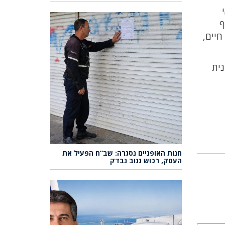
ף
חיים,
נית
חנות האופניים נסגרה: שב”ח הפעיל את
העסק, רכוש גנוב נבדק