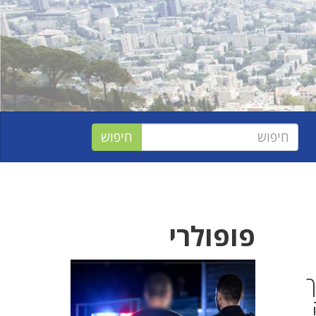
פופולרי
ך